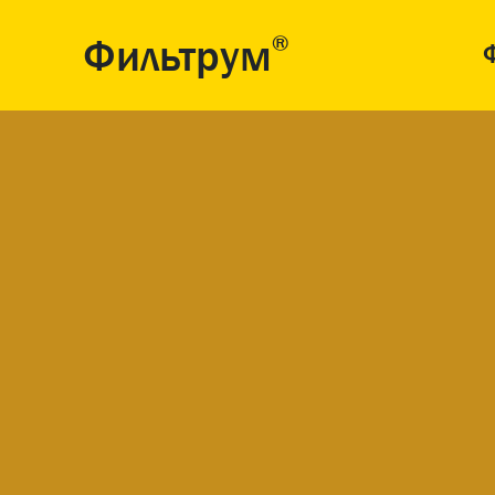
Фильтрум
®
Ф